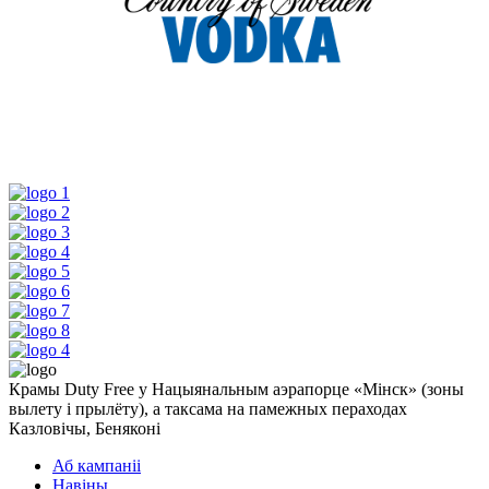
Крамы Duty Free у Нацыянальным аэрапорце «Мінск» (зоны
вылету і прылёту), а таксама на памежных пераходах
Казловічы, Беняконі
Аб кампаніі
Навіны