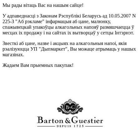
Мы рады вітаць Вас на нашым сайце!
У адпаведнасці з Законам Рэспублікі Беларусь ад 10.05.2007 N
225-З "Aб рэкламе" інфармацыя аб цане, малюнку,
спажывецкай упакоўцы алкагольных напояў размяшчаецца ў
месцах іх продажу і на сайтах іх вытворцаў у сетцы Інтэрнэт.
Звесткі аб цане, назве і акцыях на алкагольныя напоі, якія
рэалізуюцца УП "Дыпмаркет", Вы можаце атрымаць у нашых
магазінах.
Жадаем Вам прыемных пакупак!