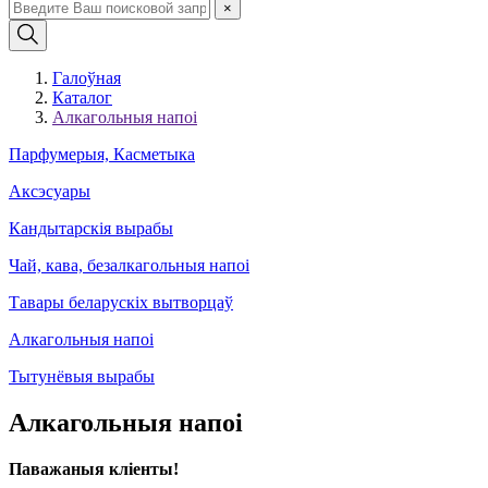
×
Галоўная
Каталог
Алкагольныя напоі
Парфумерыя, Касметыка
Аксэсуары
Кандытарскія вырабы
Чай, кава, безалкагольныя напоі
Тавары беларускіх вытворцаў
Алкагольныя напоі
Тытунёвыя вырабы
Алкагольныя напоі
Паважаныя кліенты!