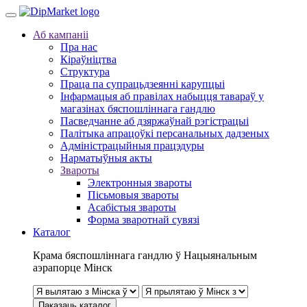
Аб кампаніі
Пра нас
Кіраўніцтва
Структура
Праца па супрацьдзеянні карупцыі
Інфармацыя аб правілах набыцця тавараў у
магазінах бяспошліннага гандлю
Пасведчанне аб дзяржаўнай рэгістрацыі
Палітыка апрацоўкі персанальных дадзеных
Адміністрацыйныя працэдуры
Нарматыўныя акты
Звароты
Электронныя звароты
Пісьмовыя звароты
Асабістыя звароты
Форма зваротнай сувязі
Каталог
Крама бяспошліннага гандлю ў Нацыянальным
аэрапорце Мінск
Паказаць каталог