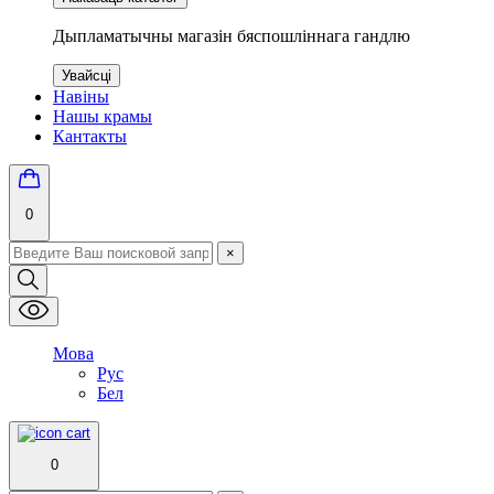
Дыпламатычны магазін бяспошліннага гандлю
Увайсці
Навіны
Нашы крамы
Кантакты
0
×
Мова
Рус
Бел
0