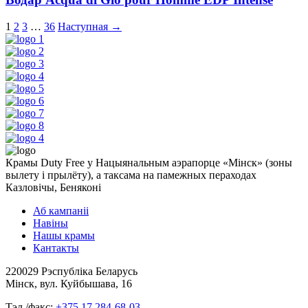
1
2
3
…
36
Наступная →
Крамы Duty Free у Нацыянальным аэрапорце «Мінск» (зоны
вылету і прылёту), а таксама на памежных пераходах
Казловічы, Беняконі
Аб кампаніі
Навіны
Нашы крамы
Кантакты
220029 Рэспубліка Беларусь
Мінск, вул. Куйбышава, 16
Тэл./факс:
+375 17 284-68-03