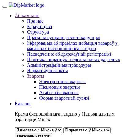
Аб кампаніі
Пра нас
Кіраўніцтва
Структура
Праца па супрацьдзеянні карупцыі
Інфармацыя аб правілах набыцця тавараў у
магазінах бяспошліннага гандлю
Пасведчанне аб дзяржаўнай рэгістрацыі
Палітыка апрацоўкі персанальных дадзеных
Адміністрацыйныя працэдуры
Нарматыўныя акты
Звароты
Электронныя звароты
Пісьмовыя звароты
Асабістыя звароты
Форма зваротнай сувязі
Каталог
Крама бяспошліннага гандлю ў Нацыянальным
аэрапорце Мінск
Паказаць каталог