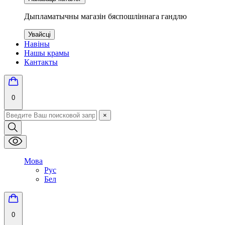
Дыпламатычны магазін бяспошліннага гандлю
Увайсці
Навіны
Нашы крамы
Кантакты
0
×
Мова
Рус
Бел
0