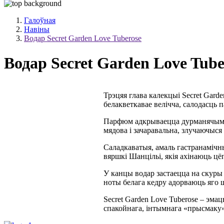
Галоўная
Навіны
Водар Secret Garden Love Tuberose
Водар Secret Garden Love Tube
Трэцяя глава калекцыі Secret Gard
белакветкавае велічча, салодасць 
Парфюм адкрываецца дурманячым б
мядова і зачаравальна, злучаючыся
Саладкаватыя, амаль гастранамічн
вяршкі Шанцільі, якія ахінаюць цё
У канцы водар застаецца на скур
ноты белага кедру адорваюць яго 
Secret Garden Love Tuberose – эм
спакойнага, інтымнага «прысмаку