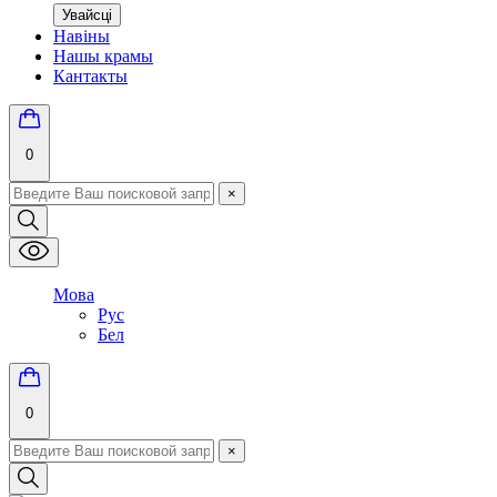
Увайсці
Навіны
Нашы крамы
Кантакты
0
×
Мова
Рус
Бел
0
×