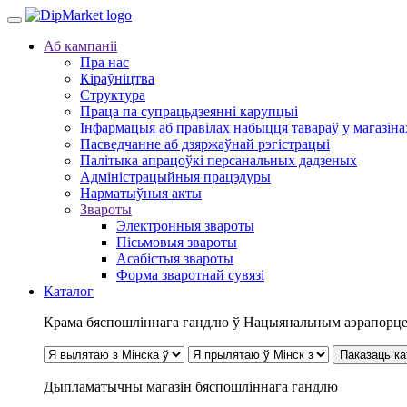
Аб кампаніі
Пра нас
Кіраўніцтва
Структура
Праца па супрацьдзеянні карупцыі
Інфармацыя аб правілах набыцця тавараў у магазін
Пасведчанне аб дзяржаўнай рэгістрацыі
Палітыка апрацоўкі персанальных дадзеных
Адміністрацыйныя працэдуры
Нарматыўныя акты
Звароты
Электронныя звароты
Пісьмовыя звароты
Асабістыя звароты
Форма зваротнай сувязі
Каталог
Крама бяспошліннага гандлю ў Нацыянальным аэрапорце
Паказаць ка
Дыпламатычны магазін бяспошліннага гандлю