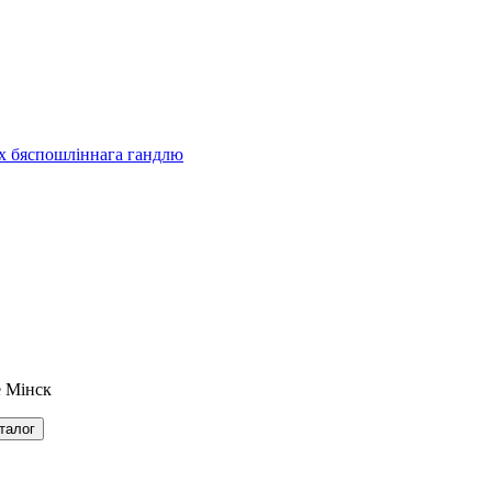
ах бяспошліннага гандлю
 Мінск
талог