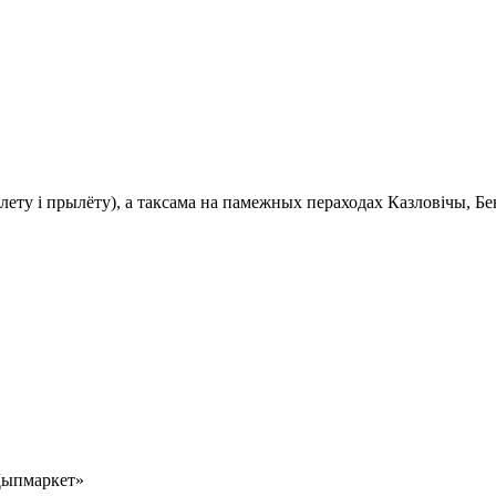
ту і прылёту), а таксама на памежных пераходах Казловічы, Бе
«Дыпмаркет»