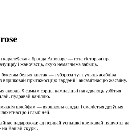
rose
en каралеўскага брэнда Amouage — гэта гісторыя пра
пачуццяў і жаночасць, якую немагчыма забыць.
укетам белых кветак — тубэроза тут гучыць асабліва
 з вяршковай прыгажосццю гардэніі і аксамітнасцю жасміну.
ыя акорды ў самым сэрцы кампазіцыі нагадваюць узбітыя
плай, пудравай ваніллю.
ы мяккім шлейфам — вяршковы сандал і смалістыя дрэўныя
шляхетнасцю і глыбінёй.
ацыйнае падарожжа: ад першай успышкі кветкавай пяшчоты да
» на Вашай скуры.