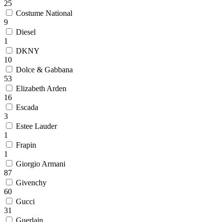
25
Costume National
9
Diesel
1
DKNY
10
Dolce & Gabbana
53
Elizabeth Arden
16
Escada
3
Estee Lauder
1
Frapin
1
Giorgio Armani
87
Givenchy
60
Gucci
31
Guerlain