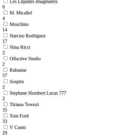
Les Liquides Imaginaires
6
M. Micallef
4
Moschino
14
Narciso Rodriguez
17
Nina Ricci
2
Olfactive Studio
2
Rabanne
57
Sospiro
2
Stephane Humbert Lucas 777
2
Tiziana Terenzi
35
Tom Ford
33
V Canto
29